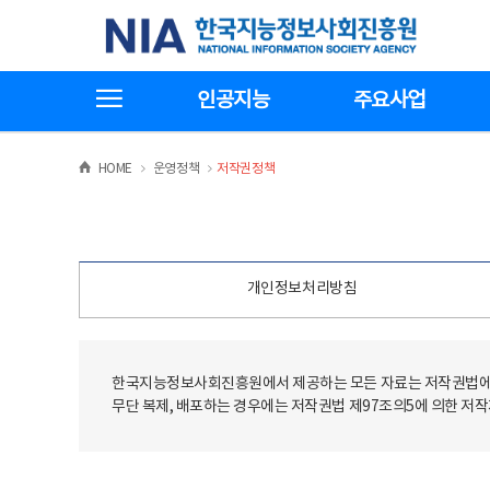
본
전
한국지능정보사회진흥원
문
체
바
메
로
뉴
가
바
전체메뉴보기
기
로
인공지능
주요사업
가
기
>
>
HOME
운영정책
저작권정책
개인정보처리방침
한국지능정보사회진흥원에서 제공하는 모든 자료는 저작권법에 
무단 복제, 배포하는 경우에는 저작권법 제97조의5에 의한 