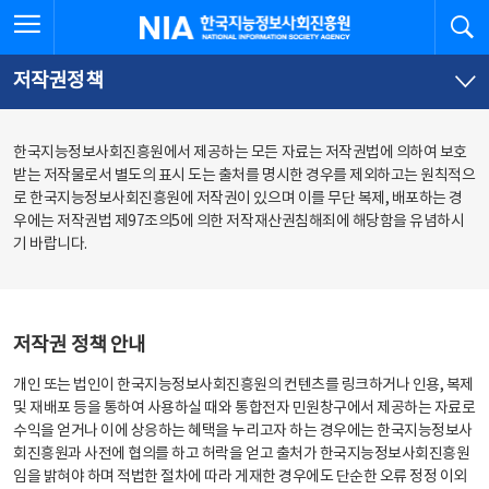
본
전
전체메뉴 열기
검
한국지능정보사회진흥원
문
체
바
메
로
뉴
가
바
저작권정책
기
로
가
기
한국지능정보사회진흥원에서 제공하는 모든 자료는 저작권법에 의하여 보호
받는 저작물로서 별도의 표시 도는 출처를 명시한 경우를 제외하고는 원칙적으
로 한국지능정보사회진흥원에 저작권이 있으며 이를 무단 복제, 배포하는 경
우에는 저작권법 제97조의5에 의한 저작재산권침해죄에 해당함을 유념하시
기 바랍니다.
저작권 정책 안내
개인 또는 법인이 한국지능정보사회진흥원의 컨텐츠를 링크하거나 인용, 복제
및 재배포 등을 통하여 사용하실 때와 통합전자 민원창구에서 제공하는 자료로
수익을 얻거나 이에 상응하는 혜택을 누리고자 하는 경우에는 한국지능정보사
회진흥원과 사전에 협의를 하고 허락을 얻고 출처가 한국지능정보사회진흥원
임을 밝혀야 하며 적법한 절차에 따라 게재한 경우에도 단순한 오류 정정 이외