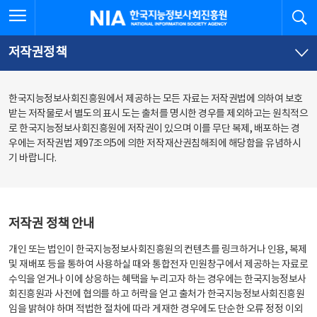
본
전
전체메뉴 열기
검
한국지능정보사회진흥원
문
체
바
메
로
뉴
가
바
저작권정책
기
로
가
기
한국지능정보사회진흥원에서 제공하는 모든 자료는 저작권법에 의하여 보호
받는 저작물로서 별도의 표시 도는 출처를 명시한 경우를 제외하고는 원칙적으
로 한국지능정보사회진흥원에 저작권이 있으며 이를 무단 복제, 배포하는 경
우에는 저작권법 제97조의5에 의한 저작재산권침해죄에 해당함을 유념하시
기 바랍니다.
저작권 정책 안내
개인 또는 법인이 한국지능정보사회진흥원의 컨텐츠를 링크하거나 인용, 복제
및 재배포 등을 통하여 사용하실 때와 통합전자 민원창구에서 제공하는 자료로
수익을 얻거나 이에 상응하는 혜택을 누리고자 하는 경우에는 한국지능정보사
회진흥원과 사전에 협의를 하고 허락을 얻고 출처가 한국지능정보사회진흥원
임을 밝혀야 하며 적법한 절차에 따라 게재한 경우에도 단순한 오류 정정 이외