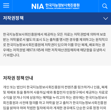
본
전
전체메뉴 열기
검
한국지능정보사회진흥원
문
체
바
메
로
뉴
가
바
저작권정책
기
로
가
기
한국지능정보사회진흥원에서 제공하는 모든 자료는 저작권법에 의하여 보호
받는 저작물로서 별도의 표시 도는 출처를 명시한 경우를 제외하고는 원칙적으
로 한국지능정보사회진흥원에 저작권이 있으며 이를 무단 복제, 배포하는 경
우에는 저작권법 제97조의5에 의한 저작재산권침해죄에 해당함을 유념하시
기 바랍니다.
저작권 정책 안내
개인 또는 법인이 한국지능정보사회진흥원의 컨텐츠를 링크하거나 인용, 복제
및 재배포 등을 통하여 사용하실 때와 통합전자 민원창구에서 제공하는 자료로
수익을 얻거나 이에 상응하는 혜택을 누리고자 하는 경우에는 한국지능정보사
회진흥원과 사전에 협의를 하고 허락을 얻고 출처가 한국지능정보사회진흥원
임을 밝혀야 하며 적법한 절차에 따라 게재한 경우에도 단순한 오류 정정 이외