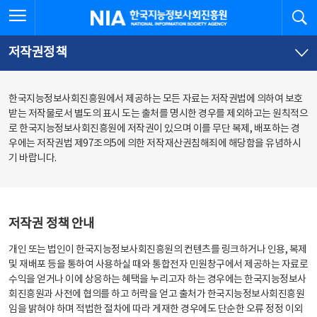
본
전
전체메뉴 열기
검
한국지능정보사회진흥원
문
체
바
메
로
뉴
가
바
저작권정책
기
로
가
기
한국지능정보사회진흥원에서 제공하는 모든 자료는 저작권법에 의하여 보호
받는 저작물로서 별도의 표시 도는 출처를 명시한 경우를 제외하고는 원칙적으
로 한국지능정보사회진흥원에 저작권이 있으며 이를 무단 복제, 배포하는 경
우에는 저작권법 제97조의5에 의한 저작재산권침해죄에 해당함을 유념하시
기 바랍니다.
저작권 정책 안내
개인 또는 법인이 한국지능정보사회진흥원의 컨텐츠를 링크하거나 인용, 복제
및 재배포 등을 통하여 사용하실 때와 통합전자 민원창구에서 제공하는 자료로
수익을 얻거나 이에 상응하는 혜택을 누리고자 하는 경우에는 한국지능정보사
회진흥원과 사전에 협의를 하고 허락을 얻고 출처가 한국지능정보사회진흥원
임을 밝혀야 하며 적법한 절차에 따라 게재한 경우에도 단순한 오류 정정 이외