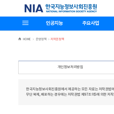
본
전
한국지능정보사회진흥원
문
체
바
메
로
뉴
가
바
전체메뉴보기
기
로
인공지능
주요사업
가
기
>
>
HOME
운영정책
저작권정책
개인정보처리방침
한국지능정보사회진흥원에서 제공하는 모든 자료는 저작권법에 
무단 복제, 배포하는 경우에는 저작권법 제97조의5에 의한 