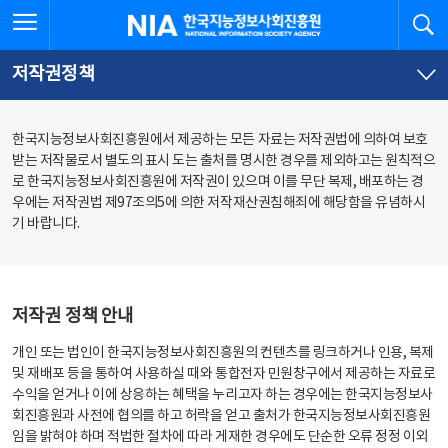
본
전
전체메뉴 열기
검
한국지능정보사회진흥원
문
체
바
메
로
뉴
가
바
저작권정책
기
로
가
기
한국지능정보사회진흥원에서 제공하는 모든 자료는 저작권법에 의하여 보호
받는 저작물로서 별도의 표시 도는 출처를 명시한 경우를 제외하고는 원칙적으
로 한국지능정보사회진흥원에 저작권이 있으며 이를 무단 복제, 배포하는 경
우에는 저작권법 제97조의5에 의한 저작재산권침해죄에 해당함을 유념하시
기 바랍니다.
저작권 정책 안내
개인 또는 법인이 한국지능정보사회진흥원의 컨텐츠를 링크하거나 인용, 복제
및 재배포 등을 통하여 사용하실 때와 통합전자 민원창구에서 제공하는 자료로
수익을 얻거나 이에 상응하는 혜택을 누리고자 하는 경우에는 한국지능정보사
회진흥원과 사전에 협의를 하고 허락을 얻고 출처가 한국지능정보사회진흥원
임을 밝혀야 하며 적법한 절차에 따라 게재한 경우에도 단순한 오류 정정 이외