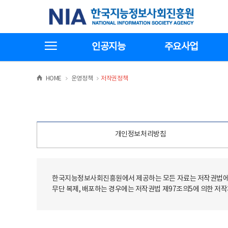
본
전
한국지능정보사회진흥원
문
체
바
메
로
뉴
가
바
전체메뉴보기
기
로
인공지능
주요사업
가
기
>
>
HOME
운영정책
저작권정책
개인정보처리방침
한국지능정보사회진흥원에서 제공하는 모든 자료는 저작권법에 
무단 복제, 배포하는 경우에는 저작권법 제97조의5에 의한 