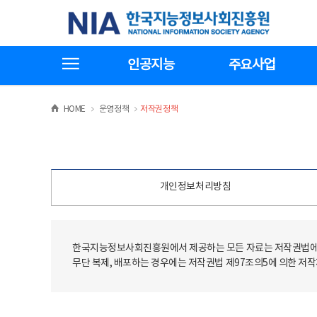
본
전
한국지능정보사회진흥원
문
체
바
메
로
뉴
가
바
전체메뉴보기
기
로
인공지능
주요사업
가
기
>
>
HOME
운영정책
저작권정책
개인정보처리방침
한국지능정보사회진흥원에서 제공하는 모든 자료는 저작권법에 
무단 복제, 배포하는 경우에는 저작권법 제97조의5에 의한 