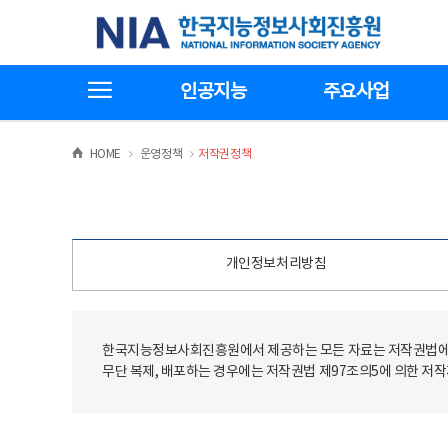
본
전
한국지능정보사회진흥원
문
체
바
메
로
뉴
가
바
전체메뉴보기
기
로
인공지능
주요사업
가
기
>
>
HOME
운영정책
저작권정책
개인정보처리방침
한국지능정보사회진흥원에서 제공하는 모든 자료는 저작권법에 
무단 복제, 배포하는 경우에는 저작권법 제97조의5에 의한 