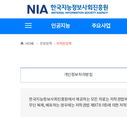
본
전
한국지능정보사회진흥원
문
체
바
메
로
뉴
가
바
전체메뉴보기
기
로
인공지능
주요사업
가
기
>
>
HOME
운영정책
저작권정책
개인정보처리방침
한국지능정보사회진흥원에서 제공하는 모든 자료는 저작권법에 
무단 복제, 배포하는 경우에는 저작권법 제97조의5에 의한 