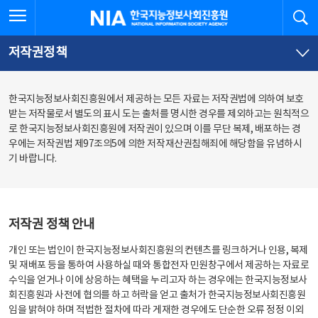
본
전
전체메뉴 열기
검
한국지능정보사회진흥원
문
체
바
메
로
뉴
가
바
저작권정책
기
로
가
기
한국지능정보사회진흥원에서 제공하는 모든 자료는 저작권법에 의하여 보호
받는 저작물로서 별도의 표시 도는 출처를 명시한 경우를 제외하고는 원칙적으
로 한국지능정보사회진흥원에 저작권이 있으며 이를 무단 복제, 배포하는 경
우에는 저작권법 제97조의5에 의한 저작재산권침해죄에 해당함을 유념하시
기 바랍니다.
저작권 정책 안내
개인 또는 법인이 한국지능정보사회진흥원의 컨텐츠를 링크하거나 인용, 복제
및 재배포 등을 통하여 사용하실 때와 통합전자 민원창구에서 제공하는 자료로
수익을 얻거나 이에 상응하는 혜택을 누리고자 하는 경우에는 한국지능정보사
회진흥원과 사전에 협의를 하고 허락을 얻고 출처가 한국지능정보사회진흥원
임을 밝혀야 하며 적법한 절차에 따라 게재한 경우에도 단순한 오류 정정 이외