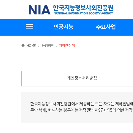
본
전
한국지능정보사회진흥원
문
체
바
메
로
뉴
가
바
전체메뉴보기
기
로
인공지능
주요사업
가
기
>
>
HOME
운영정책
저작권정책
개인정보처리방침
한국지능정보사회진흥원에서 제공하는 모든 자료는 저작권법에 
무단 복제, 배포하는 경우에는 저작권법 제97조의5에 의한 