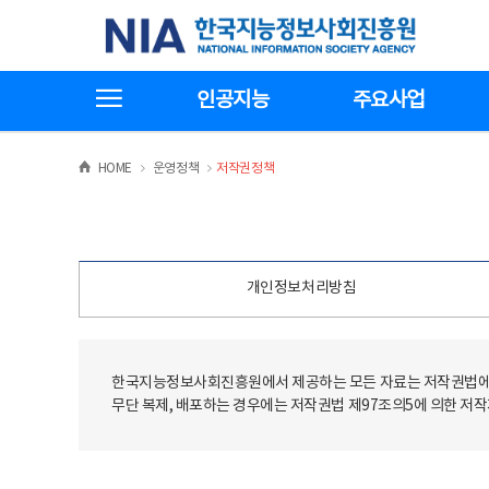
본
전
한국지능정보사회진흥원
문
체
바
메
로
뉴
가
바
전체메뉴보기
기
로
인공지능
주요사업
가
기
>
>
HOME
운영정책
저작권정책
개인정보처리방침
한국지능정보사회진흥원에서 제공하는 모든 자료는 저작권법에 
무단 복제, 배포하는 경우에는 저작권법 제97조의5에 의한 