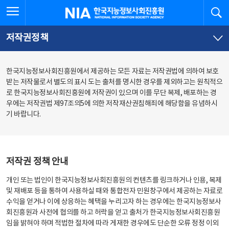
본
전
전체메뉴 열기
검
한국지능정보사회진흥원
문
체
바
메
로
뉴
가
바
저작권정책
기
로
가
기
한국지능정보사회진흥원에서 제공하는 모든 자료는 저작권법에 의하여 보호
받는 저작물로서 별도의 표시 도는 출처를 명시한 경우를 제외하고는 원칙적으
로 한국지능정보사회진흥원에 저작권이 있으며 이를 무단 복제, 배포하는 경
우에는 저작권법 제97조의5에 의한 저작재산권침해죄에 해당함을 유념하시
기 바랍니다.
저작권 정책 안내
개인 또는 법인이 한국지능정보사회진흥원의 컨텐츠를 링크하거나 인용, 복제
및 재배포 등을 통하여 사용하실 때와 통합전자 민원창구에서 제공하는 자료로
수익을 얻거나 이에 상응하는 혜택을 누리고자 하는 경우에는 한국지능정보사
회진흥원과 사전에 협의를 하고 허락을 얻고 출처가 한국지능정보사회진흥원
임을 밝혀야 하며 적법한 절차에 따라 게재한 경우에도 단순한 오류 정정 이외