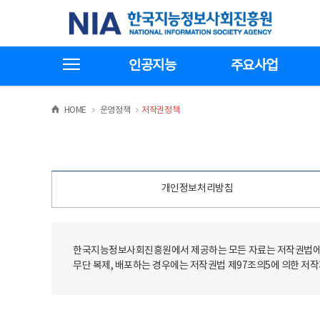
본
전
한국지능정보사회진흥원
문
체
바
메
로
뉴
가
바
전체메뉴보기
기
로
인공지능
주요사업
가
기
>
>
HOME
운영정책
저작권정책
개인정보처리방침
한국지능정보사회진흥원에서 제공하는 모든 자료는 저작권법에 
무단 복제, 배포하는 경우에는 저작권법 제97조의5에 의한 