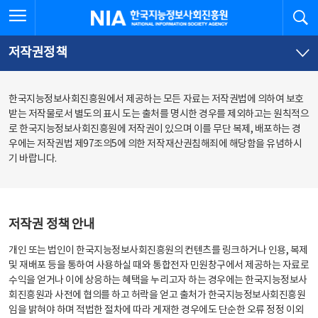
본
전
전체메뉴 열기
검
한국지능정보사회진흥원
문
체
바
메
로
뉴
가
바
저작권정책
기
로
가
기
한국지능정보사회진흥원에서 제공하는 모든 자료는 저작권법에 의하여 보호
받는 저작물로서 별도의 표시 도는 출처를 명시한 경우를 제외하고는 원칙적으
로 한국지능정보사회진흥원에 저작권이 있으며 이를 무단 복제, 배포하는 경
우에는 저작권법 제97조의5에 의한 저작재산권침해죄에 해당함을 유념하시
기 바랍니다.
저작권 정책 안내
개인 또는 법인이 한국지능정보사회진흥원의 컨텐츠를 링크하거나 인용, 복제
및 재배포 등을 통하여 사용하실 때와 통합전자 민원창구에서 제공하는 자료로
수익을 얻거나 이에 상응하는 혜택을 누리고자 하는 경우에는 한국지능정보사
회진흥원과 사전에 협의를 하고 허락을 얻고 출처가 한국지능정보사회진흥원
임을 밝혀야 하며 적법한 절차에 따라 게재한 경우에도 단순한 오류 정정 이외