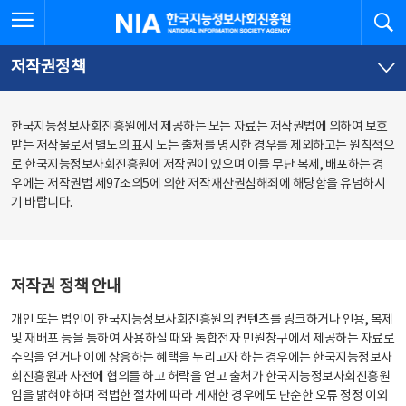
본
전
전체메뉴 열기
검
한국지능정보사회진흥원
문
체
바
메
로
뉴
가
바
저작권정책
기
로
가
기
한국지능정보사회진흥원에서 제공하는 모든 자료는 저작권법에 의하여 보호
받는 저작물로서 별도의 표시 도는 출처를 명시한 경우를 제외하고는 원칙적으
로 한국지능정보사회진흥원에 저작권이 있으며 이를 무단 복제, 배포하는 경
우에는 저작권법 제97조의5에 의한 저작재산권침해죄에 해당함을 유념하시
기 바랍니다.
저작권 정책 안내
개인 또는 법인이 한국지능정보사회진흥원의 컨텐츠를 링크하거나 인용, 복제
및 재배포 등을 통하여 사용하실 때와 통합전자 민원창구에서 제공하는 자료로
수익을 얻거나 이에 상응하는 혜택을 누리고자 하는 경우에는 한국지능정보사
회진흥원과 사전에 협의를 하고 허락을 얻고 출처가 한국지능정보사회진흥원
임을 밝혀야 하며 적법한 절차에 따라 게재한 경우에도 단순한 오류 정정 이외