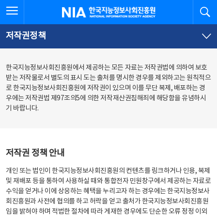
본
전
전체메뉴 열기
검
한국지능정보사회진흥원
문
체
바
메
로
뉴
가
바
저작권정책
기
로
가
기
한국지능정보사회진흥원에서 제공하는 모든 자료는 저작권법에 의하여 보호
받는 저작물로서 별도의 표시 도는 출처를 명시한 경우를 제외하고는 원칙적으
로 한국지능정보사회진흥원에 저작권이 있으며 이를 무단 복제, 배포하는 경
우에는 저작권법 제97조의5에 의한 저작재산권침해죄에 해당함을 유념하시
기 바랍니다.
저작권 정책 안내
개인 또는 법인이 한국지능정보사회진흥원의 컨텐츠를 링크하거나 인용, 복제
및 재배포 등을 통하여 사용하실 때와 통합전자 민원창구에서 제공하는 자료로
수익을 얻거나 이에 상응하는 혜택을 누리고자 하는 경우에는 한국지능정보사
회진흥원과 사전에 협의를 하고 허락을 얻고 출처가 한국지능정보사회진흥원
임을 밝혀야 하며 적법한 절차에 따라 게재한 경우에도 단순한 오류 정정 이외