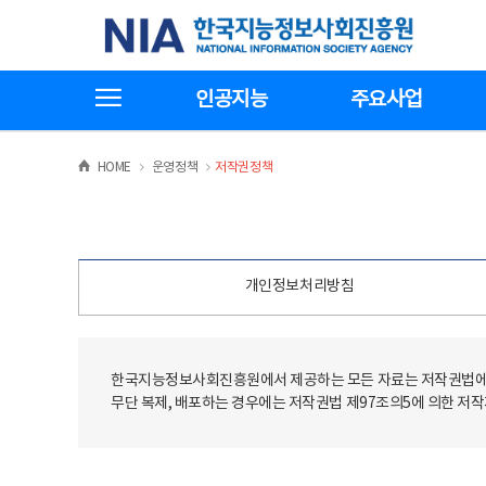
본
전
한국지능정보사회진흥원
문
체
바
메
로
뉴
가
바
전체메뉴보기
기
로
인공지능
주요사업
가
기
>
>
HOME
운영정책
저작권정책
개인정보처리방침
한국지능정보사회진흥원에서 제공하는 모든 자료는 저작권법에 
무단 복제, 배포하는 경우에는 저작권법 제97조의5에 의한 