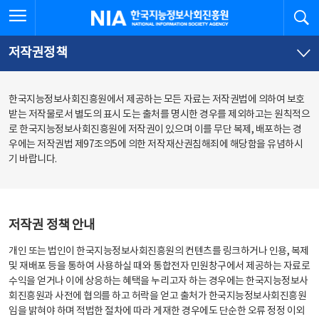
본
전
전체메뉴 열기
검
한국지능정보사회진흥원
문
체
바
메
로
뉴
가
바
저작권정책
기
로
가
기
한국지능정보사회진흥원에서 제공하는 모든 자료는 저작권법에 의하여 보호
받는 저작물로서 별도의 표시 도는 출처를 명시한 경우를 제외하고는 원칙적으
로 한국지능정보사회진흥원에 저작권이 있으며 이를 무단 복제, 배포하는 경
우에는 저작권법 제97조의5에 의한 저작재산권침해죄에 해당함을 유념하시
기 바랍니다.
저작권 정책 안내
개인 또는 법인이 한국지능정보사회진흥원의 컨텐츠를 링크하거나 인용, 복제
및 재배포 등을 통하여 사용하실 때와 통합전자 민원창구에서 제공하는 자료로
수익을 얻거나 이에 상응하는 혜택을 누리고자 하는 경우에는 한국지능정보사
회진흥원과 사전에 협의를 하고 허락을 얻고 출처가 한국지능정보사회진흥원
임을 밝혀야 하며 적법한 절차에 따라 게재한 경우에도 단순한 오류 정정 이외