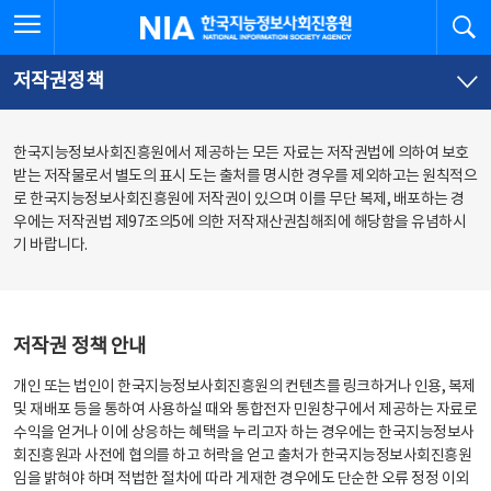
본
전
전체메뉴 열기
검
한국지능정보사회진흥원
문
체
바
메
로
뉴
가
바
저작권정책
기
로
가
기
한국지능정보사회진흥원에서 제공하는 모든 자료는 저작권법에 의하여 보호
받는 저작물로서 별도의 표시 도는 출처를 명시한 경우를 제외하고는 원칙적으
로 한국지능정보사회진흥원에 저작권이 있으며 이를 무단 복제, 배포하는 경
우에는 저작권법 제97조의5에 의한 저작재산권침해죄에 해당함을 유념하시
기 바랍니다.
저작권 정책 안내
개인 또는 법인이 한국지능정보사회진흥원의 컨텐츠를 링크하거나 인용, 복제
및 재배포 등을 통하여 사용하실 때와 통합전자 민원창구에서 제공하는 자료로
수익을 얻거나 이에 상응하는 혜택을 누리고자 하는 경우에는 한국지능정보사
회진흥원과 사전에 협의를 하고 허락을 얻고 출처가 한국지능정보사회진흥원
임을 밝혀야 하며 적법한 절차에 따라 게재한 경우에도 단순한 오류 정정 이외