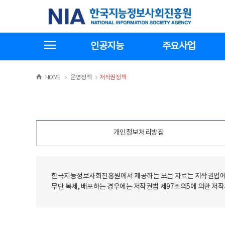
본
전
한국지능정보사회진흥원
문
체
바
메
로
뉴
가
바
전체메뉴보기
기
로
인공지능
주요사업
가
기
>
>
HOME
운영정책
저작권정책
개인정보처리방침
한국지능정보사회진흥원에서 제공하는 모든 자료는 저작권법에 
무단 복제, 배포하는 경우에는 저작권법 제97조의5에 의한 