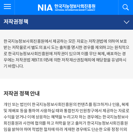
본
전
전체메뉴 열기
검
한국지능정보사회진흥원
문
체
바
메
로
뉴
가
바
저작권정책
기
로
가
기
한국지능정보사회진흥원에서 제공하는 모든 자료는 저작권법에 의하여 보호
받는 저작물로서 별도의 표시 도는 출처를 명시한 경우를 제외하고는 원칙적으
로 한국지능정보사회진흥원에 저작권이 있으며 이를 무단 복제, 배포하는 경
우에는 저작권법 제97조의5에 의한 저작재산권침해죄에 해당함을 유념하시
기 바랍니다.
저작권 정책 안내
개인 또는 법인이 한국지능정보사회진흥원의 컨텐츠를 링크하거나 인용, 복제
및 재배포 등을 통하여 사용하실 때와 통합전자 민원창구에서 제공하는 자료로
수익을 얻거나 이에 상응하는 혜택을 누리고자 하는 경우에는 한국지능정보사
회진흥원과 사전에 협의를 하고 허락을 얻고 출처가 한국지능정보사회진흥원
임을 밝혀야 하며 적법한 절차에 따라 게재한 경우에도 단순한 오류 정정 이외