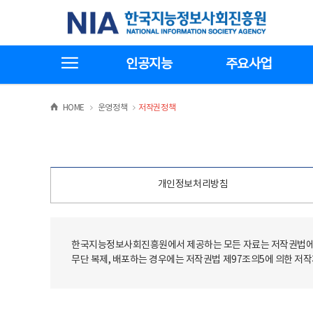
본
전
한국지능정보사회진흥원
문
체
바
메
로
뉴
가
바
전체메뉴보기
기
로
인공지능
주요사업
가
기
>
>
HOME
운영정책
저작권정책
개인정보처리방침
한국지능정보사회진흥원에서 제공하는 모든 자료는 저작권법에 
무단 복제, 배포하는 경우에는 저작권법 제97조의5에 의한 