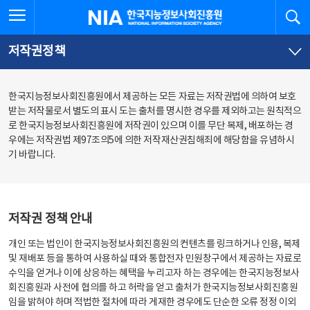
본
전
전체메뉴 열기
검
한국지능정보사회진흥원
문
체
바
메
로
뉴
가
바
저작권정책
기
로
가
기
한국지능정보사회진흥원에서 제공하는 모든 자료는 저작권법에 의하여 보호
받는 저작물로서 별도의 표시 도는 출처를 명시한 경우를 제외하고는 원칙적으
로 한국지능정보사회진흥원에 저작권이 있으며 이를 무단 복제, 배포하는 경
우에는 저작권법 제97조의5에 의한 저작재산권침해죄에 해당함을 유념하시
기 바랍니다.
저작권 정책 안내
개인 또는 법인이 한국지능정보사회진흥원의 컨텐츠를 링크하거나 인용, 복제
및 재배포 등을 통하여 사용하실 때와 통합전자 민원창구에서 제공하는 자료로
수익을 얻거나 이에 상응하는 혜택을 누리고자 하는 경우에는 한국지능정보사
회진흥원과 사전에 협의를 하고 허락을 얻고 출처가 한국지능정보사회진흥원
임을 밝혀야 하며 적법한 절차에 따라 게재한 경우에도 단순한 오류 정정 이외