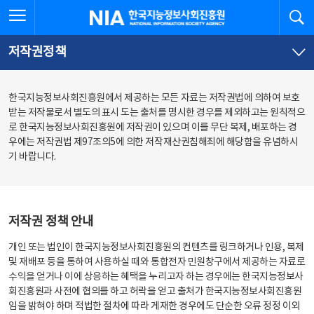
본
전
전체메뉴 열기
검
한국지능정보사회진흥원
문
체
바
메
로
뉴
가
바
저작권정책
기
로
가
기
한국지능정보사회진흥원에서 제공하는 모든 자료는 저작권법에 의하여 보호
받는 저작물로서 별도의 표시 도는 출처를 명시한 경우를 제외하고는 원칙적으
로 한국지능정보사회진흥원에 저작권이 있으며 이를 무단 복제, 배포하는 경
우에는 저작권법 제97조의5에 의한 저작재산권침해죄에 해당함을 유념하시
기 바랍니다.
저작권 정책 안내
개인 또는 법인이 한국지능정보사회진흥원의 컨텐츠를 링크하거나 인용, 복제
및 재배포 등을 통하여 사용하실 때와 통합전자 민원창구에서 제공하는 자료로
수익을 얻거나 이에 상응하는 혜택을 누리고자 하는 경우에는 한국지능정보사
회진흥원과 사전에 협의를 하고 허락을 얻고 출처가 한국지능정보사회진흥원
임을 밝혀야 하며 적법한 절차에 따라 게재한 경우에도 단순한 오류 정정 이외