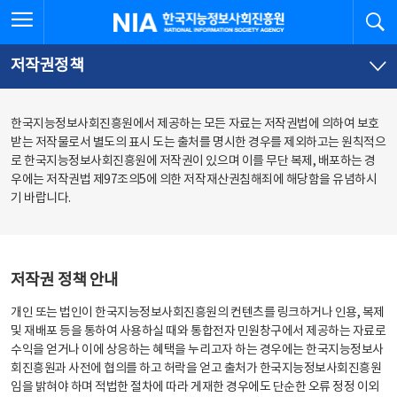
본
전
전체메뉴 열기
검
한국지능정보사회진흥원
문
체
바
메
로
뉴
가
바
저작권정책
기
로
가
기
한국지능정보사회진흥원에서 제공하는 모든 자료는 저작권법에 의하여 보호
받는 저작물로서 별도의 표시 도는 출처를 명시한 경우를 제외하고는 원칙적으
로 한국지능정보사회진흥원에 저작권이 있으며 이를 무단 복제, 배포하는 경
우에는 저작권법 제97조의5에 의한 저작재산권침해죄에 해당함을 유념하시
기 바랍니다.
저작권 정책 안내
개인 또는 법인이 한국지능정보사회진흥원의 컨텐츠를 링크하거나 인용, 복제
및 재배포 등을 통하여 사용하실 때와 통합전자 민원창구에서 제공하는 자료로
수익을 얻거나 이에 상응하는 혜택을 누리고자 하는 경우에는 한국지능정보사
회진흥원과 사전에 협의를 하고 허락을 얻고 출처가 한국지능정보사회진흥원
임을 밝혀야 하며 적법한 절차에 따라 게재한 경우에도 단순한 오류 정정 이외