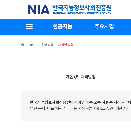
본
전
한국지능정보사회진흥원
문
체
바
메
로
뉴
가
바
전체메뉴보기
기
로
인공지능
주요사업
가
기
>
>
HOME
운영정책
저작권정책
개인정보처리방침
한국지능정보사회진흥원에서 제공하는 모든 자료는 저작권법에 
무단 복제, 배포하는 경우에는 저작권법 제97조의5에 의한 