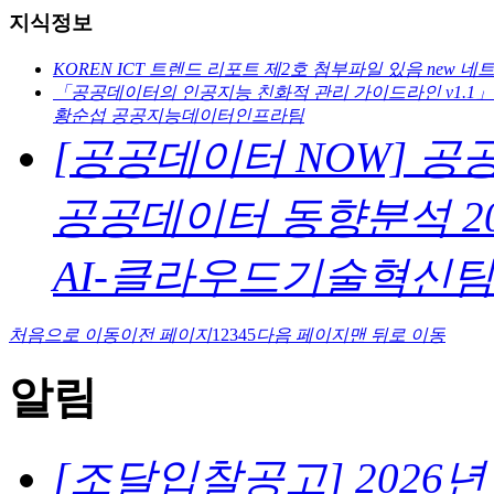
지식정보
KOREN ICT 트렌드 리포트 제2호
첨부파일 있음
new
네트
「공공데이터의 인공지능 친화적 관리 가이드라인 v1.1」
황순섭
공공지능데이터인프라팀
[공공데이터 NOW] 공
공공데이터 동향분석
2
AI-클라우드기술혁신
처음으로 이동
이전 페이지
1
2
3
4
5
다음 페이지
맨 뒤로 이동
알림
[조달입찰공고] 2026년