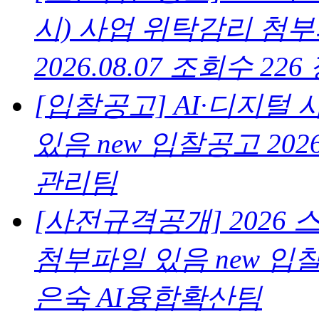
시) 사업 위탁감리
첨부
2026.08.07
조회수 226
[입찰공고] AI·디지털
있음
new
입찰공고
2026
관리팀
[사전규격공개] 2026
첨부파일 있음
new
입
은숙
AI융합확산팀