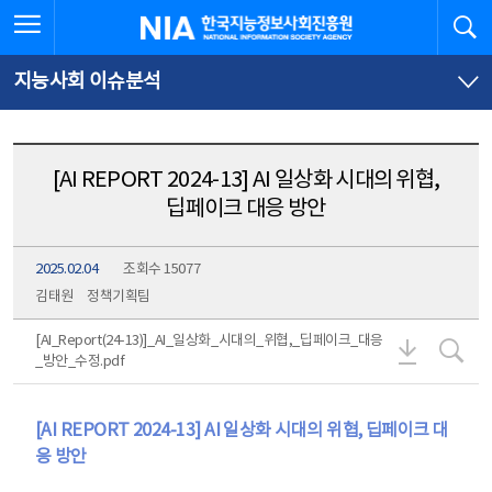
본
전
전체메뉴 열기
검
한국지능정보사회진흥원
문
체
바
메
로
뉴
가
바
지능사회 이슈분석
기
로
가
기
[AI REPORT 2024-13] AI 일상화 시대의 위협,
딥페이크 대응 방안
2025.02.04
조회수 15077
김태원
정책기획팀
[AI_Rep
[A
[AI_Report(24-13)]_AI_일상화_시대의_위협,_딥페이크_대응
_방안_수정.pdf
[AI REPORT 2024-13] AI 일상화 시대의 위협, 딥페이크 대
응 방안