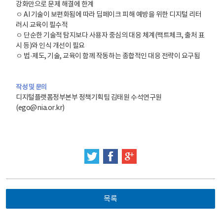
강화만으로 문제 해결에 한계
ㅇ​ AI 기술이 보편화됨에 따라 딥페이크 피해 예방을 위한 디지털 리터
러시 교육이 필수적
ㅇ ​단순한 기술적 탐지보다 사용자 중심의 대응 체계(팩트체크, 출처 표
시 등)와 인식 개선이 필요
ㅇ​ 법·제도, 기술, 교육이 함께 작동하는 종합적인 대응 전략이 요구됨
작성 및 문의
디지털플랫폼정부본부 정책기획팀 김태원 수석연구원
(ego@nia.or.kr)
트위터
페이스북
구글 플러스
목록