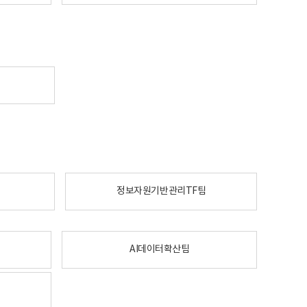
정보자원기반관리TF팀
AI데이터확산팀