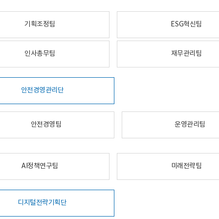
기획조정팀
ESG혁신팀
인사총무팀
재무관리팀
안전경영관리단
안전경영팀
운영관리팀
AI정책연구팀
미래전략팀
디지털전략기획단