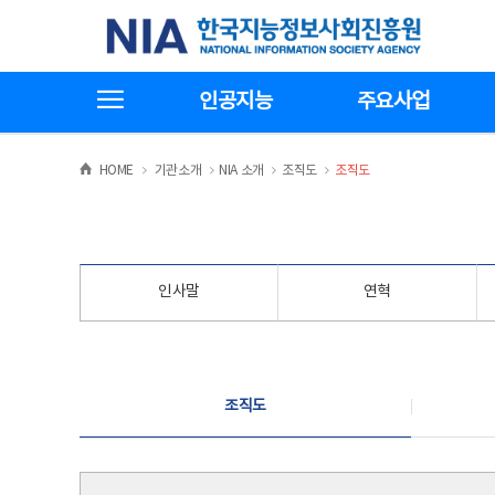
본
전
한국지능정보사회진흥원
문
체
바
메
로
뉴
가
바
전체메뉴보기
기
로
인공지능
주요사업
가
기
>
>
>
>
HOME
기관소개
NIA 소개
조직도
조직도
인사말
연혁
조직도
조직도
조직도