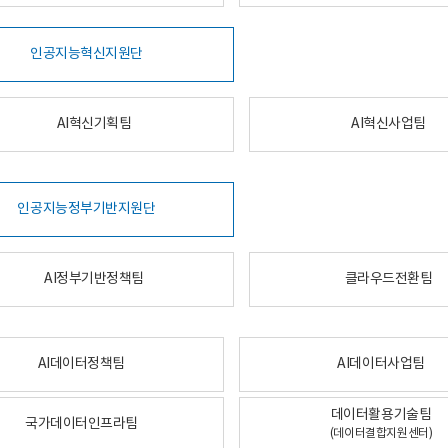
인공지능혁신지원단
AI혁신기획팀
AI혁신사업팀
인공지능정부기반지원단
AI정부기반정책팀
클라우드전환팀
AI데이터정책팀
AI데이터사업팀
데이터활용기술팀
국가데이터인프라팀
(데이터결합지원센터)