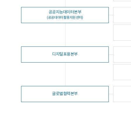
공공지능데이터본부
(공공데이터활용지원센터)
디지털포용본부
글로벌협력본부