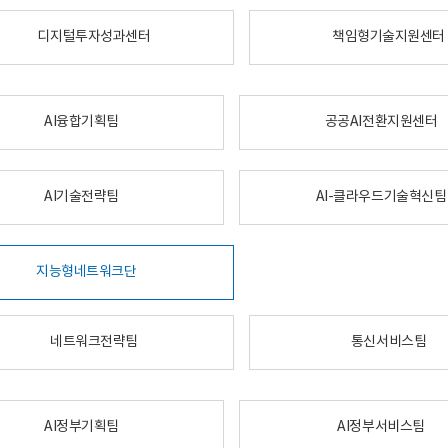
디지털투자성과센터
책임형기술지원센터
AI융합기획팀
공공AI전환지원센터
AI기술전략팀
AI-클라우드기술혁신팀
지능형네트워크단
네트워크전략팀
통신서비스팀
AI정부기획팀
AI정부서비스팀