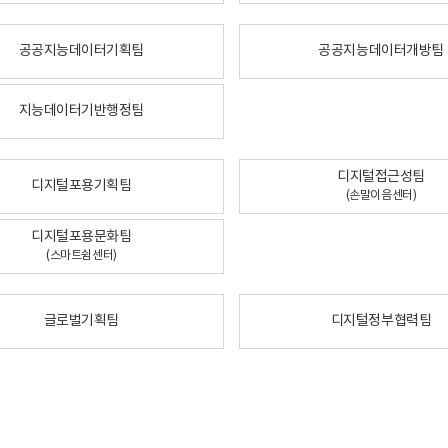
공공지능데이터기획팀
공공지능데이터개방팀
지능데이터기반행정팀
디지털접근성팀
디지털포용기획팀
(손말이음센터)
디지털포용문화팀
(스마트쉼센터)
글로벌기획팀
디지털정부협력팀