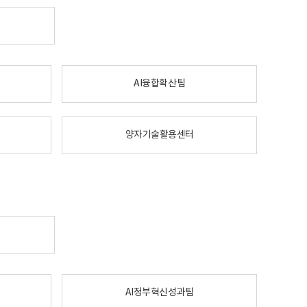
AI융합확산팀
양자기술활용센터
AI정부혁신성과팀