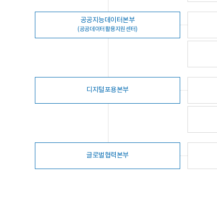
공공지능데이터본부
(공공데이터활용지원센터)
디지털포용본부
글로벌협력본부