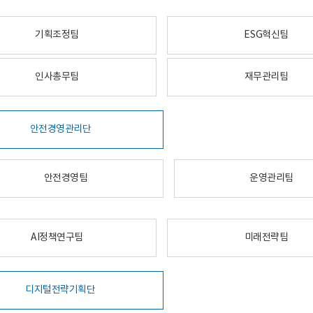
기획조정팀
ESG혁신팀
인사총무팀
재무관리팀
안전경영관리단
안전경영팀
운영관리팀
AI정책연구팀
미래전략팀
디지털전략기획단