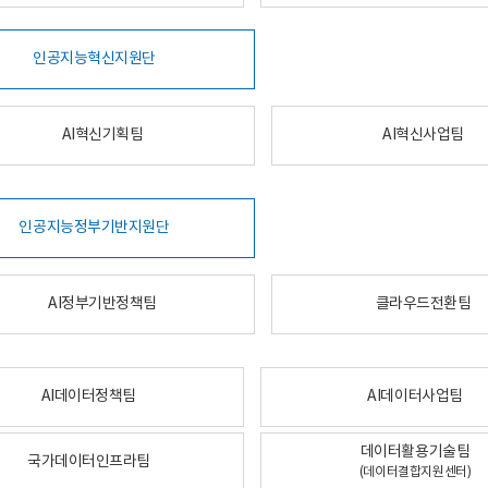
인공지능혁신지원단
AI혁신기획팀
AI혁신사업팀
인공지능정부기반지원단
AI정부기반정책팀
클라우드전환팀
AI데이터정책팀
AI데이터사업팀
데이터활용기술팀
국가데이터인프라팀
(데이터결합지원센터)