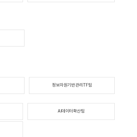
정보자원기반관리TF팀
AI데이터확산팀