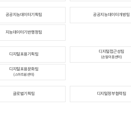
공공지능데이터기획팀
공공지능데이터개방팀
지능데이터기반행정팀
디지털접근성팀
디지털포용기획팀
(손말이음센터)
디지털포용문화팀
(스마트쉼센터)
글로벌기획팀
디지털정부협력팀