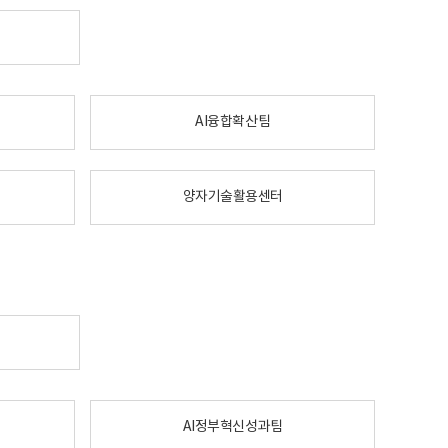
AI융합확산팀
양자기술활용센터
AI정부혁신성과팀