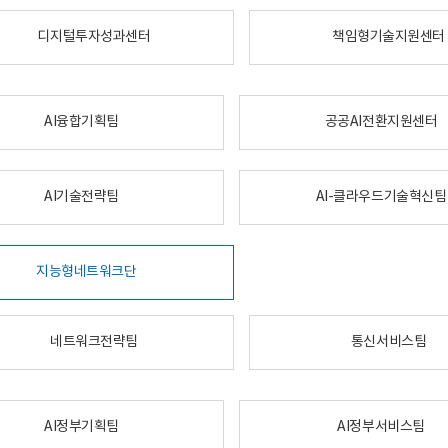
디지털투자성과센터
책임형기술지원센터
AI융합기획팀
공공AI전환지원센터
AI기술전략팀
AI-클라우드기술혁신팀
지능형네트워크단
네트워크전략팀
통신서비스팀
AI정부기획팀
AI정부서비스팀