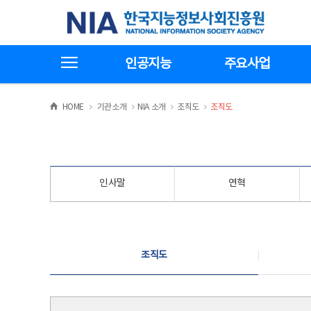
본
전
한국지능정보사회진흥원
문
체
바
메
로
뉴
가
바
전체메뉴보기
기
로
인공지능
주요사업
가
기
>
>
>
>
HOME
기관소개
NIA 소개
조직도
조직도
인사말
연혁
조직도
조직도
조직도