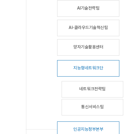
AI기술전략팀
AI-클라우드기술혁신팀
양자기술활용센터
지능형네트워크단
네트워크전략팀
통신서비스팀
인공지능정부본부