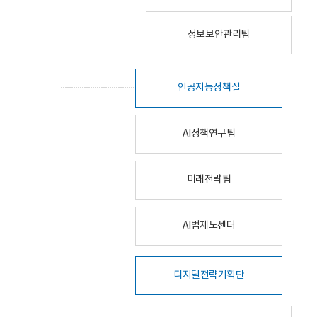
정보보안관리팀
인공지능정책실
AI정책연구팀
미래전략팀
AI법제도센터
디지털전략기획단