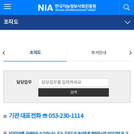
본
전
전체메뉴 열기
검
한국지능정보사회진흥원
문
체
바
메
로
뉴
가
바
조직도
기
로
가
기
조직도
조직도
부서안내
조직도
담당업무
검색
기관 대표전화 ☏ 053-230-1114
담당업무를 검색하실 수 있습니다. 또는 조직도의 부서명을 클릭하시면 담당업무 및 구