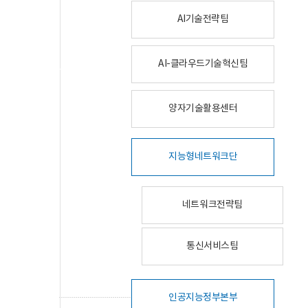
AI기술전략팀
AI-클라우드기술혁신팀
양자기술활용센터
지능형네트워크단
네트워크전략팀
통신서비스팀
인공지능정부본부