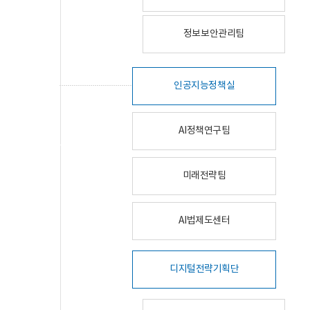
정보보안관리팀
인공지능정책실
AI정책연구팀
미래전략팀
AI법제도센터
디지털전략기획단