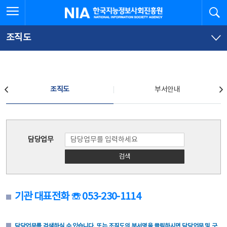
본
전
전체메뉴 열기
검
한국지능정보사회진흥원
문
체
바
메
로
뉴
가
바
조직도
기
로
가
기
조직도
조직도
부서안내
조직도
담당업무
검색
기관 대표전화 ☏ 053-230-1114
담당업무를 검색하실 수 있습니다. 또는 조직도의 부서명을 클릭하시면 담당업무 및 구