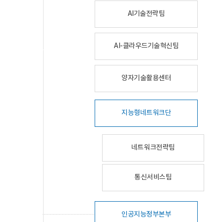
AI기술전략팀
AI-클라우드기술혁신팀
양자기술활용센터
지능형네트워크단
네트워크전략팀
통신서비스팀
인공지능정부본부