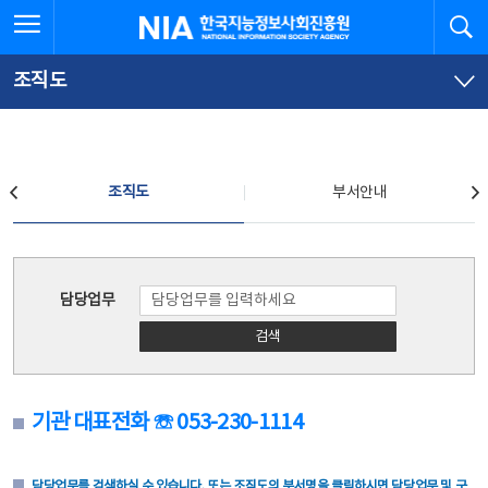
본
전
전체메뉴 열기
검
한국지능정보사회진흥원
문
체
바
메
로
뉴
가
바
조직도
기
로
가
기
조직도
조직도
부서안내
조직도
담당업무
검색
기관 대표전화 ☏ 053-230-1114
담당업무를 검색하실 수 있습니다. 또는 조직도의 부서명을 클릭하시면 담당업무 및 구