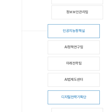
정보보안관리팀
인공지능정책실
AI정책연구팀
미래전략팀
AI법제도센터
디지털전략기획단