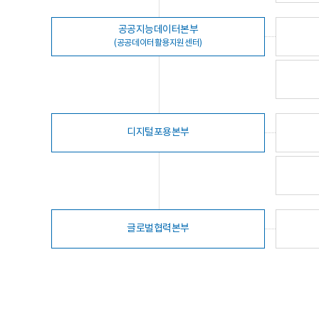
공공지능데이터본부
(공공데이터활용지원센터)
디지털포용본부
글로벌협력본부