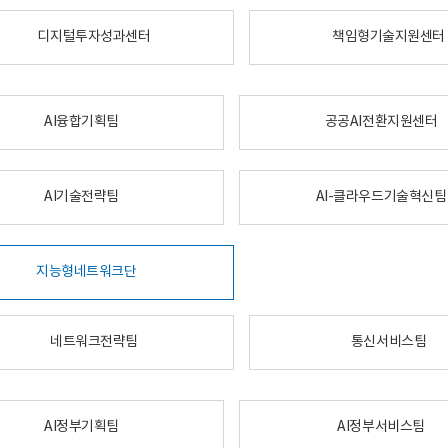
디지털투자성과센터
책임형기술지원센터
AI융합기획팀
공공AI전환지원센터
AI기술전략팀
AI-클라우드기술혁신팀
지능형네트워크단
네트워크전략팀
통신서비스팀
AI정부기획팀
AI정부서비스팀