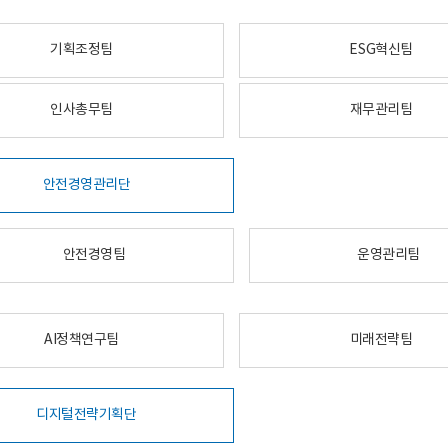
기획조정팀
ESG혁신팀
인사총무팀
재무관리팀
안전경영관리단
안전경영팀
운영관리팀
AI정책연구팀
미래전략팀
디지털전략기획단