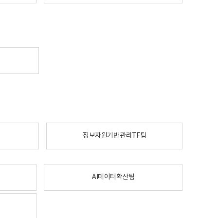
정보자원기반관리TF팀
AI데이터확산팀