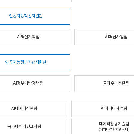
인공지능혁신지원단
AI혁신기획팀
AI혁신사업팀
인공지능정부기반지원단
AI정부기반정책팀
클라우드전환팀
AI데이터정책팀
AI데이터사업팀
데이터활용기술팀
국가데이터인프라팀
(데이터결합지원센터)