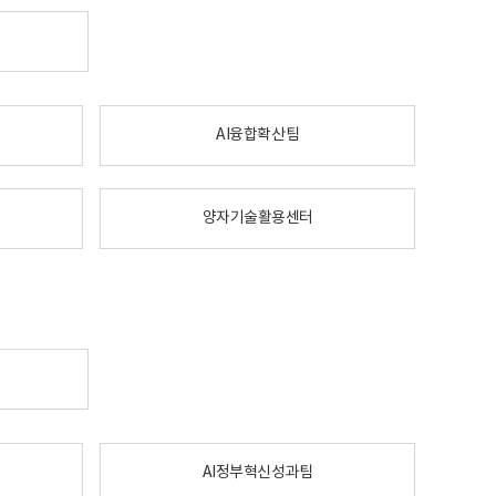
AI융합확산팀
양자기술활용센터
AI정부혁신성과팀