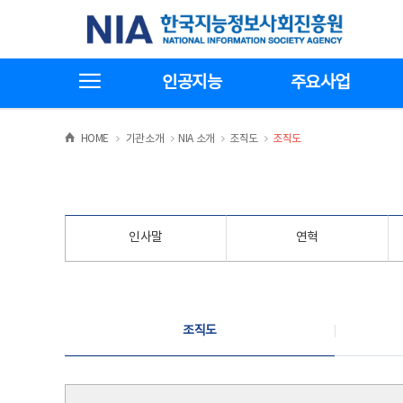
본
전
한국지능정보사회진흥원
문
체
바
메
로
뉴
가
바
전체메뉴보기
기
로
인공지능
주요사업
가
기
>
>
>
>
HOME
기관소개
NIA 소개
조직도
조직도
인사말
연혁
조직도
조직도
조직도