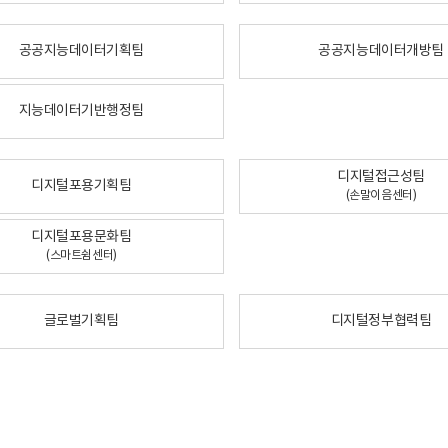
공공지능데이터기획팀
공공지능데이터개방팀
지능데이터기반행정팀
디지털접근성팀
디지털포용기획팀
(손말이음센터)
디지털포용문화팀
(스마트쉼센터)
글로벌기획팀
디지털정부협력팀