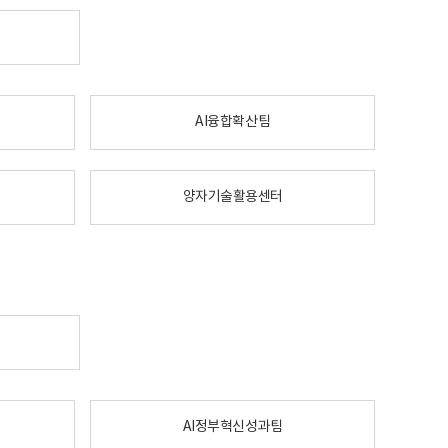
AI융합확산팀
양자기술활용센터
AI정부혁신성과팀