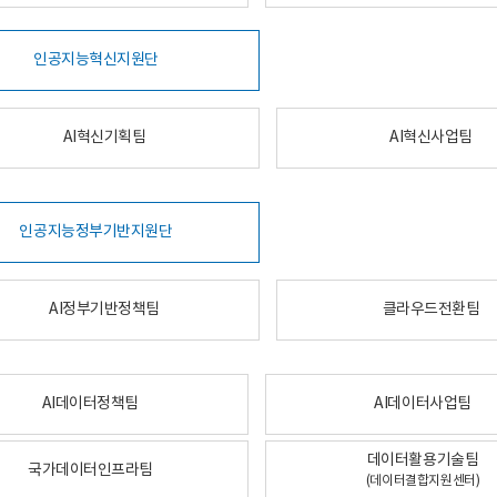
인공지능혁신지원단
AI혁신기획팀
AI혁신사업팀
인공지능정부기반지원단
AI정부기반정책팀
클라우드전환팀
AI데이터정책팀
AI데이터사업팀
데이터활용기술팀
국가데이터인프라팀
(데이터결합지원센터)