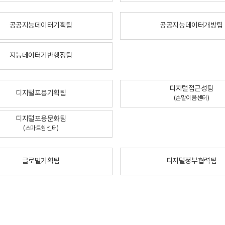
공공지능데이터기획팀
공공지능데이터개방팀
지능데이터기반행정팀
디지털접근성팀
디지털포용기획팀
(손말이음센터)
디지털포용문화팀
(스마트쉼센터)
글로벌기획팀
디지털정부협력팀