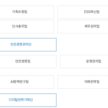
기획조정팀
ESG혁신팀
인사총무팀
재무관리팀
안전경영관리단
안전경영팀
운영관리팀
AI정책연구팀
미래전략팀
디지털전략기획단