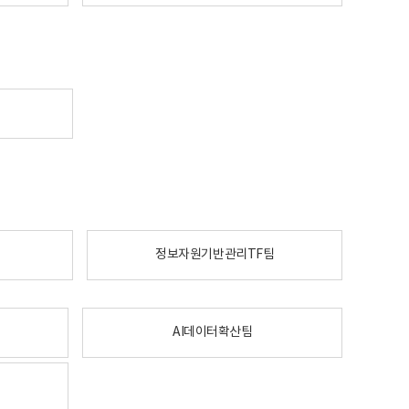
정보자원기반관리TF팀
AI데이터확산팀