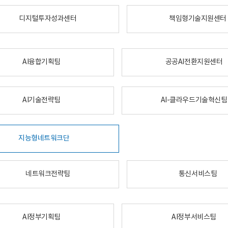
디지털투자성과센터
책임형기술지원센터
AI융합기획팀
공공AI전환지원센터
AI기술전략팀
AI-클라우드기술혁신팀
지능형네트워크단
네트워크전략팀
통신서비스팀
AI정부기획팀
AI정부서비스팀