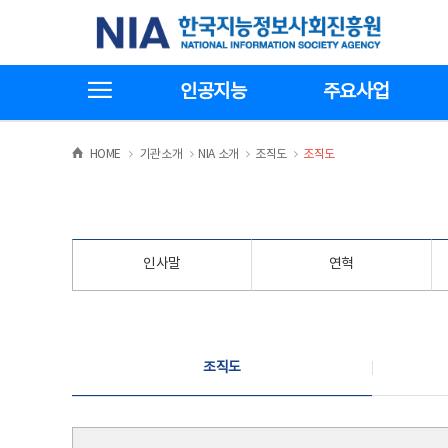
본
전
한국지능정보사회진흥원
문
체
바
메
로
뉴
가
바
전체메뉴보기
기
로
인공지능
주요사업
가
기
>
>
>
>
HOME
기관소개
NIA 소개
조직도
조직도
인사말
연혁
조직도
조직도
조직도