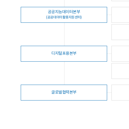
공공지능데이터본부
(공공데이터활용지원센터)
디지털포용본부
글로벌협력본부