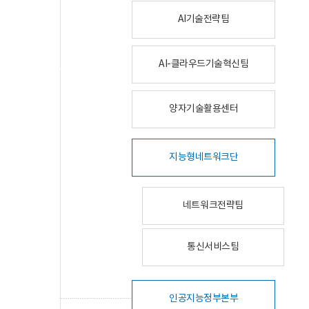
AI기술전략팀
AI-클라우드기술혁신팀
양자기술활용센터
지능형네트워크단
네트워크전략팀
통신서비스팀
인공지능정부본부