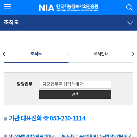
본
전
전체메뉴 열기
검
한국지능정보사회진흥원
문
체
바
메
로
뉴
가
바
조직도
기
로
가
기
조직도
조직도
부서안내
조직도
담당업무
검색
기관 대표전화 ☏ 053-230-1114
담당업무를 검색하실 수 있습니다. 또는 조직도의 부서명을 클릭하시면 담당업무 및 구