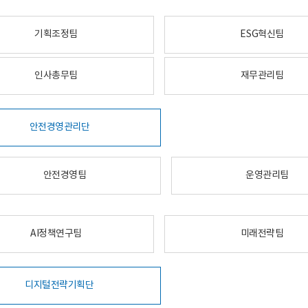
기획조정팀
ESG혁신팀
인사총무팀
재무관리팀
안전경영관리단
안전경영팀
운영관리팀
AI정책연구팀
미래전략팀
디지털전략기획단