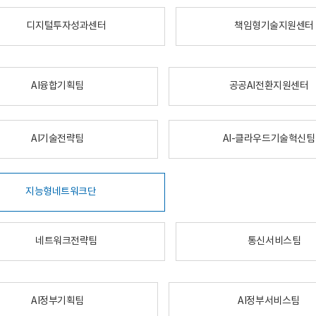
디지털투자성과센터
책임형기술지원센터
AI융합기획팀
공공AI전환지원센터
AI기술전략팀
AI-클라우드기술혁신팀
지능형네트워크단
네트워크전략팀
통신서비스팀
AI정부기획팀
AI정부서비스팀