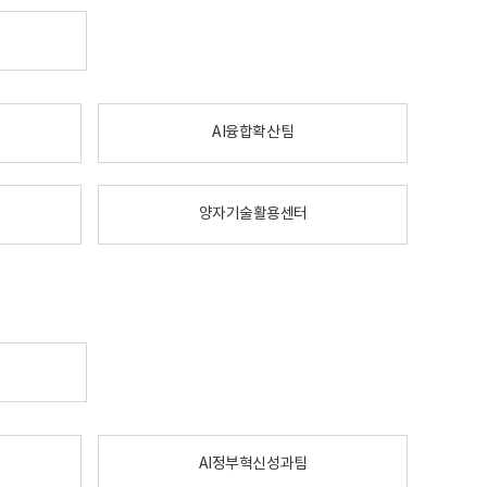
AI융합확산팀
양자기술활용센터
AI정부혁신성과팀