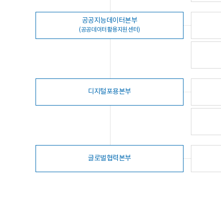
공공지능데이터본부
(공공데이터활용지원센터)
디지털포용본부
글로벌협력본부