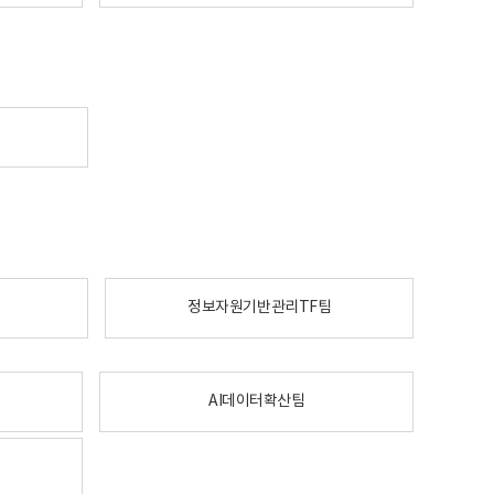
정보자원기반관리TF팀
AI데이터확산팀