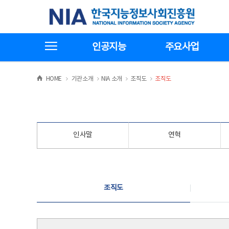
본
전
한국지능정보사회진흥원
문
체
바
메
로
뉴
가
바
전체메뉴보기
기
로
인공지능
주요사업
가
기
>
>
>
>
HOME
기관소개
NIA 소개
조직도
조직도
인사말
연혁
조직도
조직도
조직도