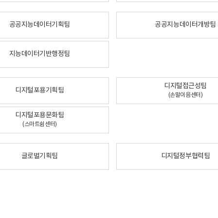
공공지능데이터기획팀
공공지능데이터개방팀
지능데이터기반행정팀
디지털접근성팀
디지털포용기획팀
(손말이음센터)
디지털포용문화팀
(스마트쉼센터)
글로벌기획팀
디지털정부협력팀