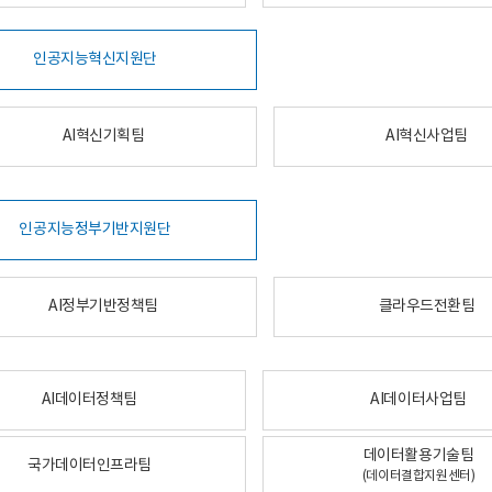
인공지능혁신지원단
AI혁신기획팀
AI혁신사업팀
인공지능정부기반지원단
AI정부기반정책팀
클라우드전환팀
AI데이터정책팀
AI데이터사업팀
데이터활용기술팀
국가데이터인프라팀
(데이터결합지원센터)