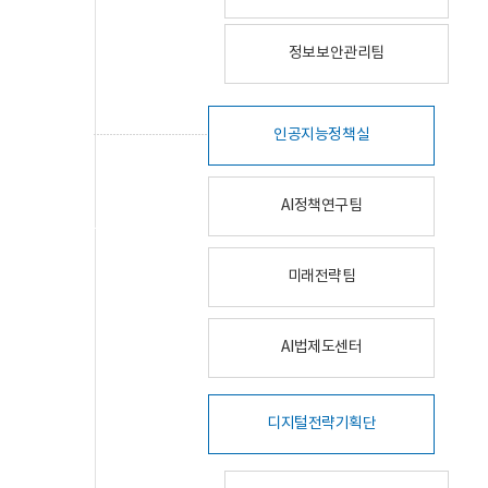
정보보안관리팀
인공지능정책실
AI정책연구팀
미래전략팀
AI법제도센터
디지털전략기획단