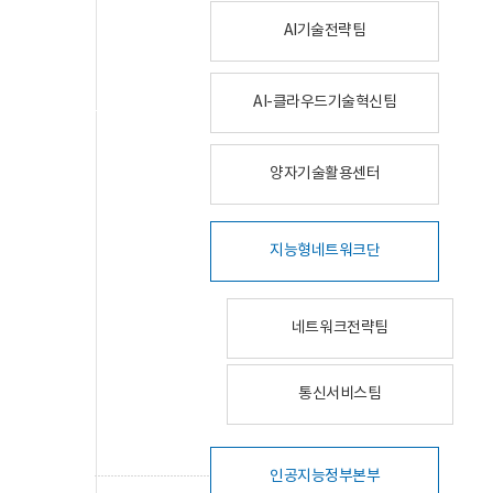
AI기술전략팀
AI-클라우드기술혁신팀
양자기술활용센터
지능형네트워크단
네트워크전략팀
통신서비스팀
인공지능정부본부