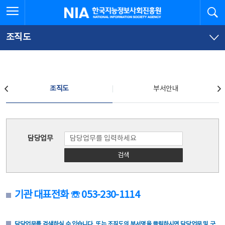
본
전
전체메뉴 열기
검
한국지능정보사회진흥원
문
체
바
메
로
뉴
가
바
조직도
기
로
가
기
조직도
조직도
부서안내
조직도
담당업무
검색
기관 대표전화 ☏ 053-230-1114
담당업무를 검색하실 수 있습니다. 또는 조직도의 부서명을 클릭하시면 담당업무 및 구