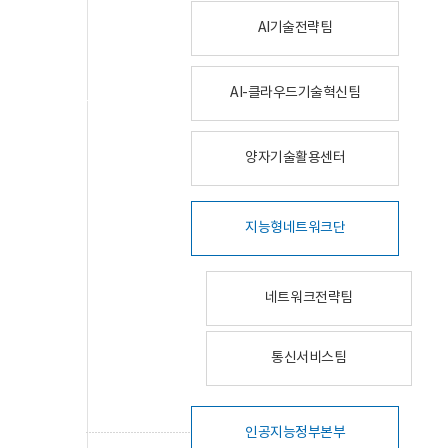
AI기술전략팀
AI-클라우드기술혁신팀
양자기술활용센터
지능형네트워크단
네트워크전략팀
통신서비스팀
인공지능정부본부