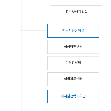
정보보안관리팀
인공지능정책실
AI정책연구팀
미래전략팀
AI법제도센터
디지털전략기획단