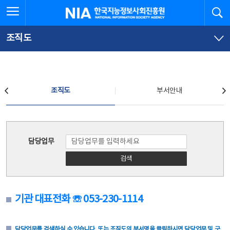
본
전
전체메뉴 열기
검
한국지능정보사회진흥원
문
체
바
메
로
뉴
가
바
조직도
기
로
가
기
조직도
조직도
부서안내
조직도
담당업무
검색
기관 대표전화 ☏ 053-230-1114
담당업무를 검색하실 수 있습니다. 또는 조직도의 부서명을 클릭하시면 담당업무 및 구