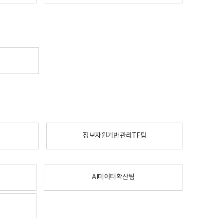
정보자원기반관리TF팀
AI데이터확산팀