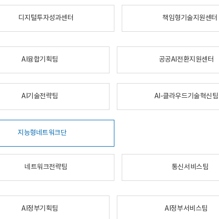
디지털투자성과센터
책임형기술지원센터
AI융합기획팀
공공AI전환지원센터
AI기술전략팀
AI-클라우드기술혁신팀
지능형네트워크단
네트워크전략팀
통신서비스팀
AI정부기획팀
AI정부서비스팀