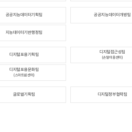
공공지능데이터기획팀
공공지능데이터개방팀
지능데이터기반행정팀
디지털접근성팀
디지털포용기획팀
(손말이음센터)
디지털포용문화팀
(스마트쉼센터)
글로벌기획팀
디지털정부협력팀