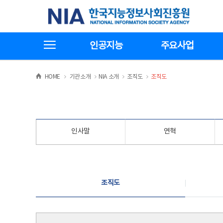
본
전
한국지능정보사회진흥원
문
체
바
메
로
뉴
가
바
전체메뉴보기
기
로
인공지능
주요사업
가
기
>
>
>
>
HOME
기관소개
NIA 소개
조직도
조직도
인사말
연혁
조직도
조직도
조직도