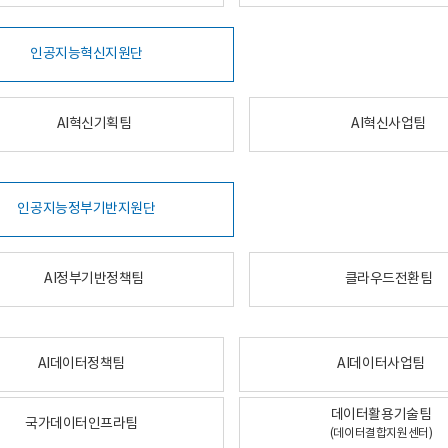
인공지능혁신지원단
AI혁신기획팀
AI혁신사업팀
인공지능정부기반지원단
AI정부기반정책팀
클라우드전환팀
AI데이터정책팀
AI데이터사업팀
데이터활용기술팀
국가데이터인프라팀
(데이터결합지원센터)