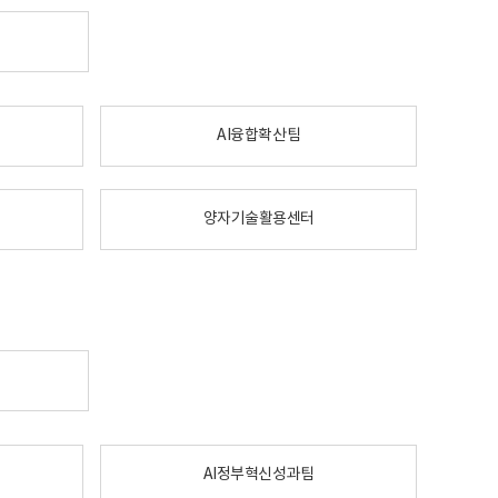
AI융합확산팀
양자기술활용센터
AI정부혁신성과팀