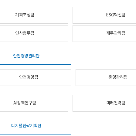
기획조정팀
ESG혁신팀
인사총무팀
재무관리팀
안전경영관리단
안전경영팀
운영관리팀
AI정책연구팀
미래전략팀
디지털전략기획단