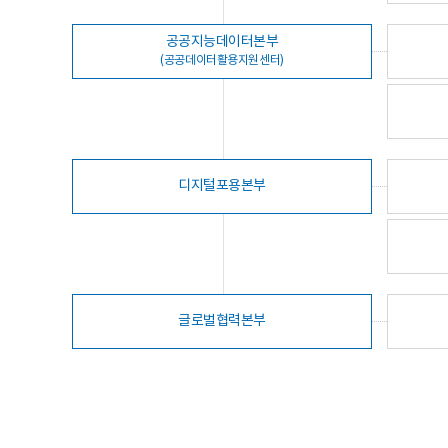
공공지능데이터본부
(공공데이터활용지원센터)
디지털포용본부
글로벌협력본부