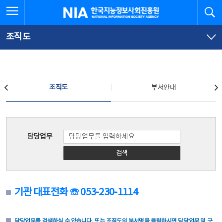
본
전
전체메뉴 열기
검
한국지능정보사회진흥원
문
체
바
메
로
뉴
가
바
조직도
기
로
가
기
조직도
조직도
부서안내
조직도
담당업무
검색
기관 대표전화 ☏ 053-230-1114
담당업무를 검색하실 수 있습니다. 또는 조직도의 부서명을 클릭하시면 담당업무 및 구