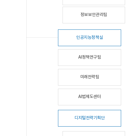
정보보안관리팀
인공지능정책실
AI정책연구팀
미래전략팀
AI법제도센터
디지털전략기획단