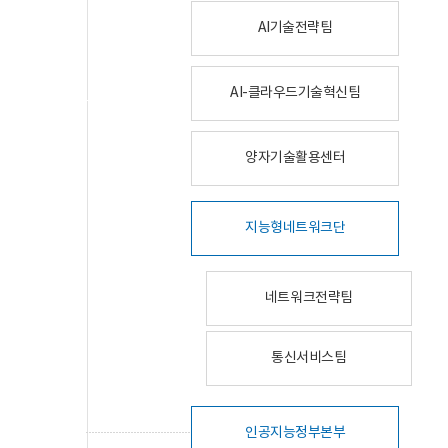
AI기술전략팀
AI-클라우드기술혁신팀
양자기술활용센터
지능형네트워크단
네트워크전략팀
통신서비스팀
인공지능정부본부