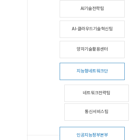
AI기술전략팀
AI-클라우드기술혁신팀
양자기술활용센터
지능형네트워크단
네트워크전략팀
통신서비스팀
인공지능정부본부