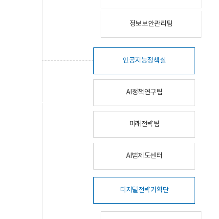
정보보안관리팀
인공지능정책실
AI정책연구팀
미래전략팀
AI법제도센터
디지털전략기획단