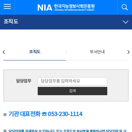
본
전
전체메뉴 열기
검
한국지능정보사회진흥원
문
체
바
메
로
뉴
가
바
조직도
기
로
가
기
조직도
조직도
부서안내
조직도
담당업무
검색
기관 대표전화 ☏ 053-230-1114
담당업무를 검색하실 수 있습니다. 또는 조직도의 부서명을 클릭하시면 담당업무 및 구