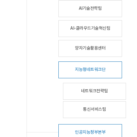
AI기술전략팀
AI-클라우드기술혁신팀
양자기술활용센터
지능형네트워크단
네트워크전략팀
통신서비스팀
인공지능정부본부