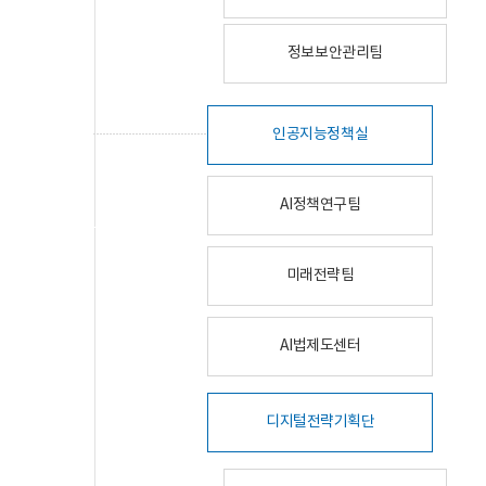
정보보안관리팀
인공지능정책실
AI정책연구팀
미래전략팀
AI법제도센터
디지털전략기획단