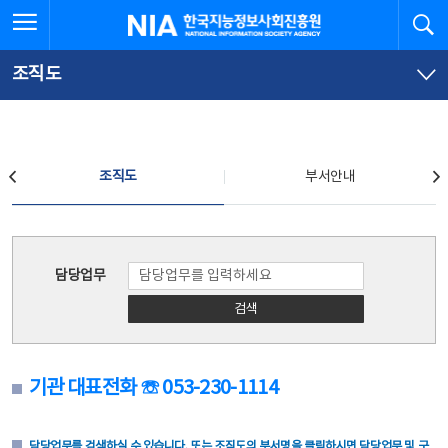
본
전
전체메뉴 열기
검
한국지능정보사회진흥원
문
체
바
메
로
뉴
가
바
조직도
기
로
가
기
조직도
조직도
부서안내
조직도
담당업무
검색
기관 대표전화 ☏ 053-230-1114
담당업무를 검색하실 수 있습니다. 또는 조직도의 부서명을 클릭하시면 담당업무 및 구