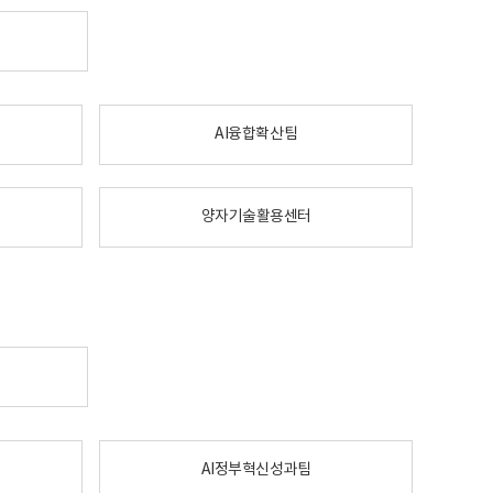
AI융합확산팀
양자기술활용센터
AI정부혁신성과팀