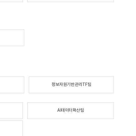
정보자원기반관리TF팀
AI데이터확산팀