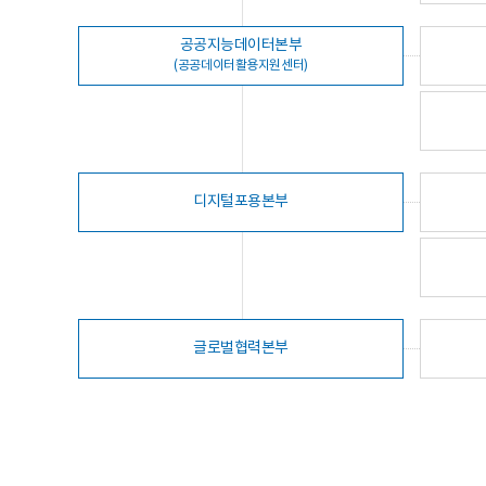
공공지능데이터본부
(공공데이터활용지원센터)
디지털포용본부
글로벌협력본부