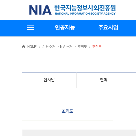
본
전
한국지능정보사회진흥원
문
체
바
메
로
뉴
가
바
전체메뉴보기
기
로
인공지능
주요사업
가
기
>
>
>
>
HOME
기관소개
NIA 소개
조직도
조직도
인사말
연혁
조직도
조직도
조직도