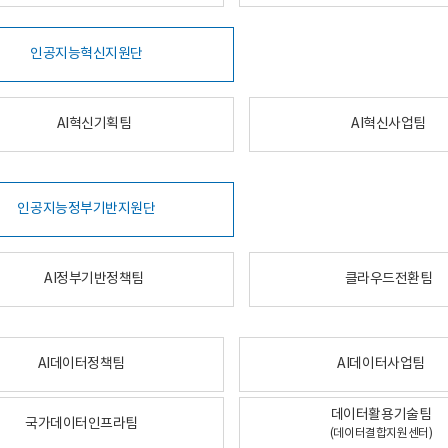
인공지능혁신지원단
AI혁신기획팀
AI혁신사업팀
인공지능정부기반지원단
AI정부기반정책팀
클라우드전환팀
AI데이터정책팀
AI데이터사업팀
데이터활용기술팀
국가데이터인프라팀
(데이터결합지원센터)