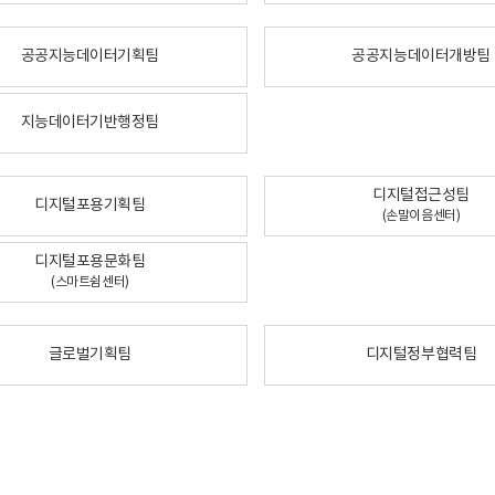
공공지능데이터기획팀
공공지능데이터개방팀
지능데이터기반행정팀
디지털접근성팀
디지털포용기획팀
(손말이음센터)
디지털포용문화팀
(스마트쉼센터)
글로벌기획팀
디지털정부협력팀