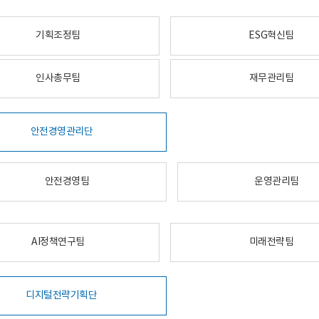
기획조정팀
ESG혁신팀
인사총무팀
재무관리팀
안전경영관리단
안전경영팀
운영관리팀
AI정책연구팀
미래전략팀
디지털전략기획단