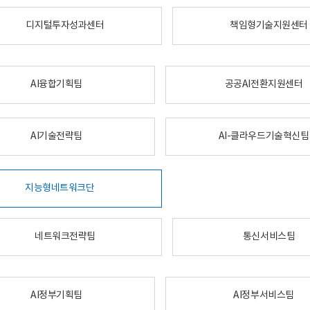
디지털투자성과센터
책임형기술지원센터
AI융합기획팀
공공AI전환지원센터
AI기술전략팀
AI-클라우드기술혁신팀
지능형네트워크단
네트워크전략팀
통신서비스팀
AI정부기획팀
AI정부서비스팀