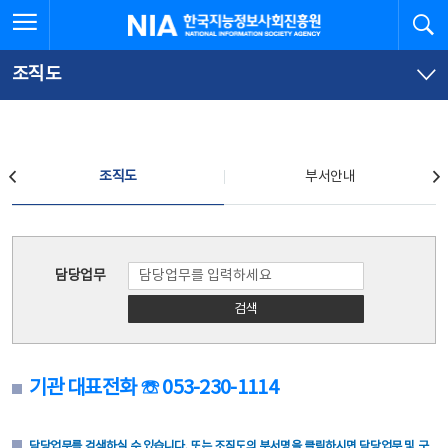
본
전
전체메뉴 열기
검
한국지능정보사회진흥원
문
체
바
메
로
뉴
가
바
조직도
기
로
가
기
조직도
조직도
부서안내
조직도
담당업무
검색
기관 대표전화 ☏ 053-230-1114
담당업무를 검색하실 수 있습니다. 또는 조직도의 부서명을 클릭하시면 담당업무 및 구