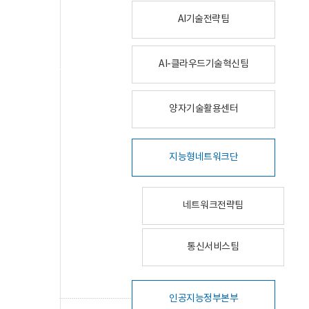
AI기술전략팀
AI-클라우드기술혁신팀
양자기술활용센터
지능형네트워크단
네트워크전략팀
통신서비스팀
인공지능정부본부