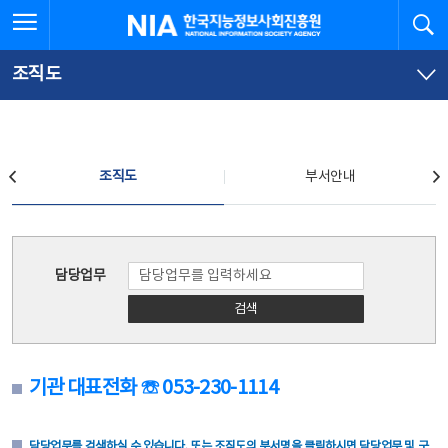
본
전
전체메뉴 열기
검
한국지능정보사회진흥원
문
체
바
메
로
뉴
가
바
조직도
기
로
가
기
조직도
조직도
부서안내
조직도
담당업무
검색
기관 대표전화 ☏ 053-230-1114
담당업무를 검색하실 수 있습니다. 또는 조직도의 부서명을 클릭하시면 담당업무 및 구