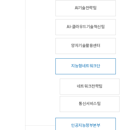
AI기술전략팀
AI-클라우드기술혁신팀
양자기술활용센터
지능형네트워크단
네트워크전략팀
통신서비스팀
인공지능정부본부