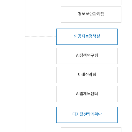
정보보안관리팀
인공지능정책실
AI정책연구팀
미래전략팀
AI법제도센터
디지털전략기획단