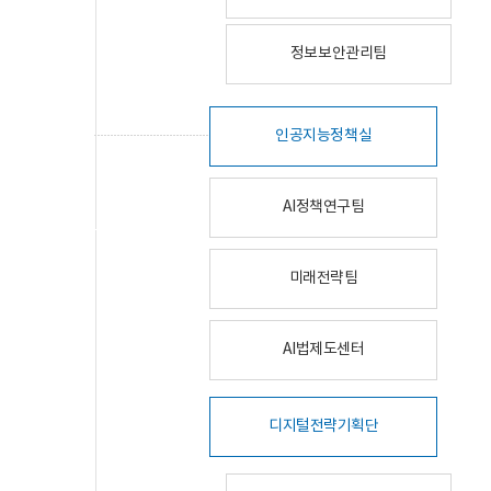
정보보안관리팀
인공지능정책실
AI정책연구팀
미래전략팀
AI법제도센터
디지털전략기획단