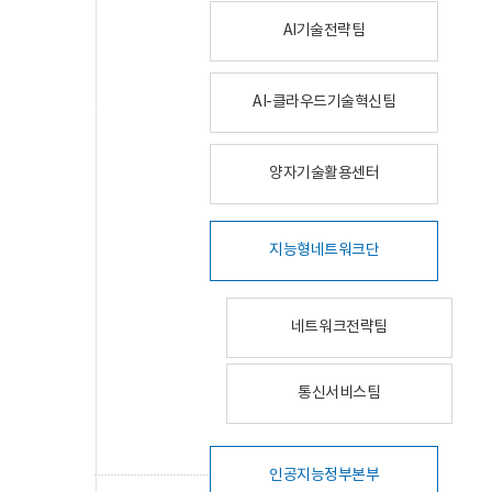
AI기술전략팀
AI-클라우드기술혁신팀
양자기술활용센터
지능형네트워크단
네트워크전략팀
통신서비스팀
인공지능정부본부