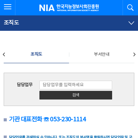
본
전
전체메뉴 열기
검
한국지능정보사회진흥원
문
체
바
메
로
뉴
가
바
조직도
기
로
가
기
조직도
조직도
부서안내
조직도
담당업무
검색
기관 대표전화 ☏ 053-230-1114
담당업무를 검색하실 수 있습니다. 또는 조직도의 부서명을 클릭하시면 담당업무 및 구